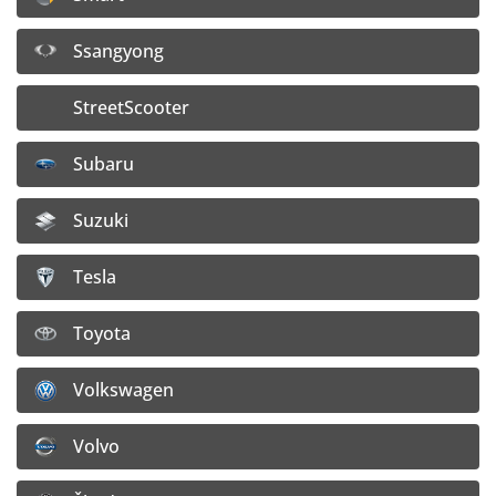
Detail disku
Ssangyong
8x18 5x112 ET26
StreetScooter
Dostupnosť:
4 ks na výrobnom sklade
Subaru
155,45
€
126,38
€
Cena bez DPH:
Suzuki
Doprava:
4,– €/ ks
Tesla
Vložiť do košíka
Toyota
Detail disku
Volkswagen
8x18 5x114,3 ET35
Volvo
Dostupnosť:
Nie je skladom