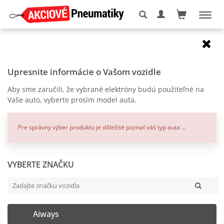
Elektróny
7x17
5x114.3
CMS C27 Racing Silver SR
Upresnite informácie o Vašom vozidle
zľava
Aby sme zaručili, že vybrané elektróny budú použiteľné na
Vaše auto, vyberte prosím model auta.
Pre správny výber produktu je dôležité poznať váš typ auta ...
VYBERTE ZNAČKU
Aiways