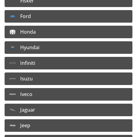
Fisker
Detail disku
Ford
Honda
7x16 5x114,3 ET40
Dostupnosť:
20+ ks na výrobnom sklade
Hyundai
124,20
€
Infiniti
100,97
€
Cena bez DPH:
Doprava:
4,– €/ ks
Isuzu
Vložiť do košíka
Iveco
Detail disku
Jaguar
Jeep
7,5x18 5x112 ET50