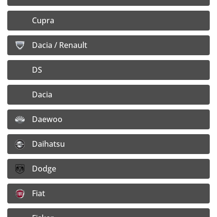
155,15
€
Cupra
126,13
€
Cena bez DPH:
Doprava:
4,– €/ ks
Dacia / Renault
Vložiť do košíka
DS
Detail disku
Dacia
6x16 5x100 ET50
Daewoo
Dostupnosť:
20+ ks na výrobnom sklade
Daihatsu
122,05
€
Dodge
99,22
€
Cena bez DPH:
Doprava:
4,– €/ ks
Fiat
Vložiť do košíka