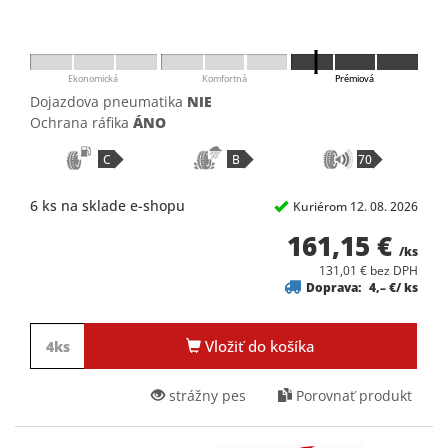
Ekonomická
Komfortná
Prémiová
Dojazdova pneumatika
NIE
Ochrana ráfika
ÁNO
C
B
70
6 ks na sklade e-shopu
Kuriérom 12. 08. 2026
161,15 €
/ks
131,01 € bez DPH
Doprava:
4,– €/ ks
Vložiť do košíka
strážny pes
Porovnať produkt