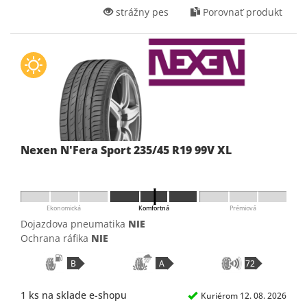
strážny pes
Porovnať produkt
Nexen N'Fera Sport 235/45 R19 99V XL
Ekonomická
Komfortná
Prémiová
Dojazdova pneumatika
NIE
Ochrana ráfika
NIE
B
A
72
1 ks na sklade e-shopu
Kuriérom 12. 08. 2026