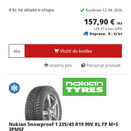
4 ks na sklade e-shopu
Kuriérom 12. 08. 2026
157,90 €
/ks
128,37 € bez DPH
Doprava:
4,– €/ ks
Vložiť do košíka
strážny pes
Porovnať produkt
Nokian Snowproof 1 235/45 R19 99V XL FP M+S
3PMSF