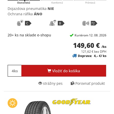
Ekonomická
Komfortná
Prémiová
Dojazdova pneumatika
NIE
Ochrana ráfika
ÁNO
C
B
72
20+ ks na sklade e-shopu
Kuriérom 12. 08. 2026
149,60 €
/ks
121,62 € bez DPH
Doprava:
4,– €/ ks
Vložiť do košíka
strážny pes
Porovnať produkt