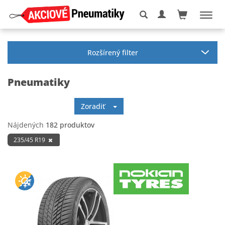
Rozšírený filter
Pneumatiky
Zoradiť
Nájdených
182 produktov
235/45 R19