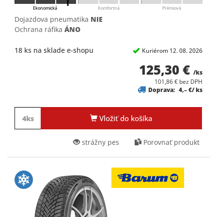
Ekonomická
Komfortná
Prémiová
Dojazdova pneumatika
NIE
Ochrana ráfika
ÁNO
18 ks na sklade e-shopu
Kuriérom 12. 08. 2026
125,30 €
/ks
101,86 € bez DPH
Doprava:
4,– €/ ks
Vložiť do košíka
strážny pes
Porovnať produkt