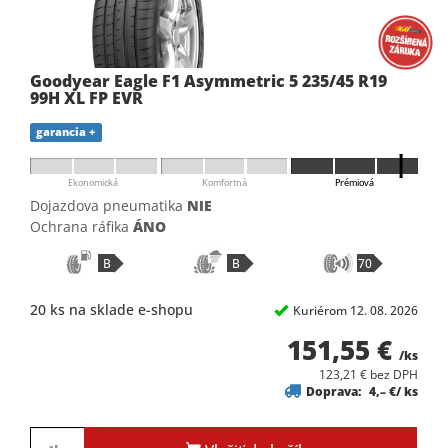
Goodyear Eagle F1 Asymmetric 5 235/45 R19
99H XL FP EVR
garancia +
Ekonomická
Komfortná
Prémiová
Dojazdova pneumatika
NIE
Ochrana ráfika
ÁNO
B
B
70
20 ks na sklade e-shopu
Kuriérom 12. 08. 2026
151,55 €
/ks
123,21 € bez DPH
Doprava:
4,– €/ ks