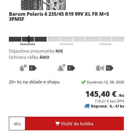
Barum Polaris 6 235/45 R19 99V XL FR M+S
3PMSF
Ekonomická
Komfortná
Prémiová
Dojazdova pneumatika
NIE
Ochrana ráfika
ÁNO
C
C
72
20+ ks na sklade e-shopu
Kuriérom 12. 08. 2026
145,40 €
/ks
118,21 € bez DPH
Doprava:
4,– €/ ks
Vložiť do košíka