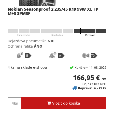
Nokian Seasonproof 2 235/45 R19 99W XL FP
M+S 3PMSF
Ekonomická
Komfortná
Prémiová
Dojazdova pneumatika
NIE
Ochrana ráfika
ÁNO
B
A
70
4 ks na sklade e-shopu
Kuriérom 11. 08. 2026
166,95 €
/ks
135,73 € bez DPH
Doprava:
4,– €/ ks
Vložiť do košíka