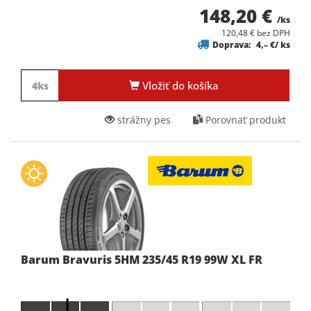
148,20 €
/ks
120,48 € bez DPH
Doprava:
4,– €/ ks
Vložiť do košíka
strážny pes
Porovnať produkt
Barum Bravuris 5HM 235/45 R19 99W XL FR