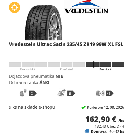
Vredestein Ultrac Satin 235/45 ZR19 99W XL FSL
Ekonomická
Komfortná
Prémiová
Dojazdova pneumatika
NIE
Ochrana ráfika
ÁNO
C
B
71
9 ks na sklade e-shopu
Kuriérom 12. 08. 2026
162,90 €
/ks
132,43 € bez DPH
Doprava:
4,– €/ ks