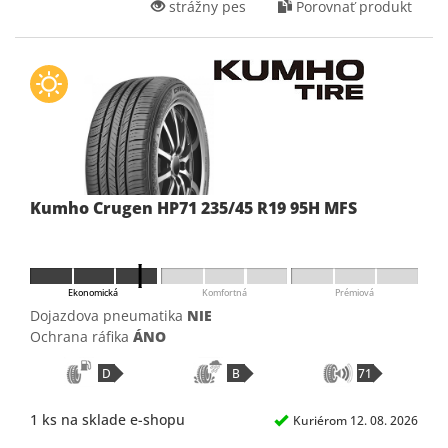
strážny pes
Porovnať produkt
Kumho Crugen HP71 235/45 R19 95H MFS
Ekonomická
Komfortná
Prémiová
Dojazdova pneumatika
NIE
Ochrana ráfika
ÁNO
D
B
71
1 ks na sklade e-shopu
Kuriérom 12. 08. 2026