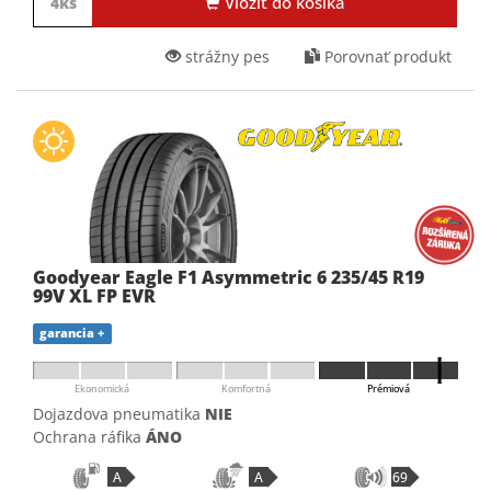
Vložiť do košíka
strážny pes
Porovnať produkt
Goodyear Eagle F1 Asymmetric 6 235/45 R19
99V XL FP EVR
garancia +
Ekonomická
Komfortná
Prémiová
Dojazdova pneumatika
NIE
Ochrana ráfika
ÁNO
A
A
69