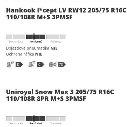
Hankook i*cept LV RW12 205/75 R16C
110/108R M+S 3PMSF
Ekonomická
Komfortná
Prémiová
Dojazdova pneumatika
NIE
Ochrana ráfika
NIE
D
C
73
Uniroyal Snow Max 3 205/75 R16C
110/108R 8PR M+S 3PMSF
Ekonomická
Komfortná
Prémiová