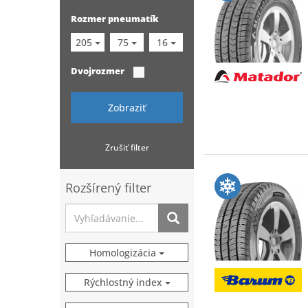
Rozmer pneumatík
205
75
16
Dvojrozmer
Zobraziť
Zrušiť filter
Rozšírený filter
Homologizácia
Rýchlostný index