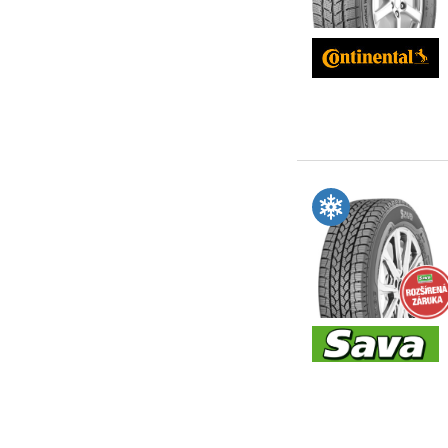
Snowproof C
TransAlp 2
Trenta M+S
Ultragrip Cargo
Van-Grip 2
Van-Grip 3
VanContact Winter
VancoWinter 2
Vanhawk 2 Winter
Vanhawk 2 Winter Evo
Vanhawk Winter
Vanpro Winter
WV1000
WY01
WinGuard WT1
Winter RW06