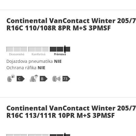
Continental VanContact Winter 205/
R16C 110/108R 8PR M+S 3PMSF
Ekonomická
Komfortná
Prémiová
Dojazdova pneumatika
NIE
Ochrana ráfika
NIE
C
B
73
Continental VanContact Winter 205/
R16C 113/111R 10PR M+S 3PMSF