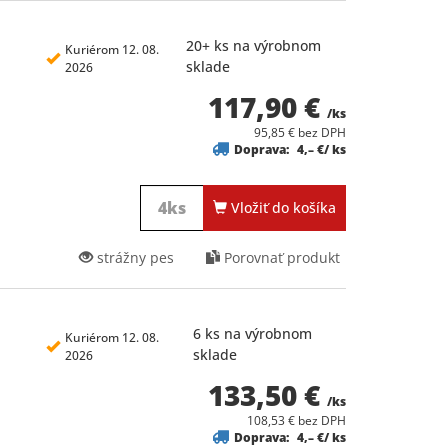
20+ ks na výrobnom
Kuriérom 12. 08.
sklade
2026
117,90 €
/ks
95,85 € bez DPH
Doprava:
4,– €/ ks
Vložiť do košíka
strážny pes
Porovnať produkt
6 ks na výrobnom
Kuriérom 12. 08.
sklade
2026
133,50 €
/ks
108,53 € bez DPH
Doprava:
4,– €/ ks