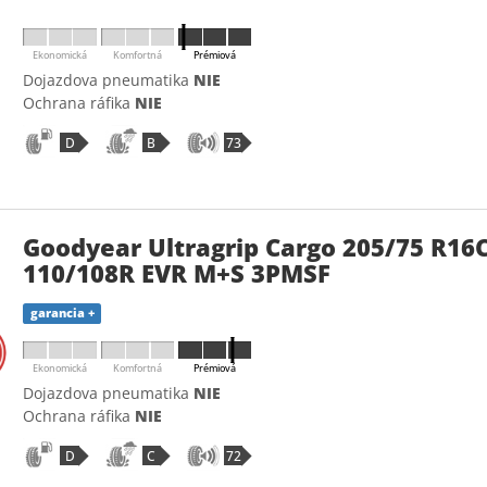
Ekonomická
Komfortná
Prémiová
Dojazdova pneumatika
NIE
Ochrana ráfika
NIE
D
B
73
Goodyear Ultragrip Cargo 205/75 R16
110/108R EVR M+S 3PMSF
garancia +
Ekonomická
Komfortná
Prémiová
Dojazdova pneumatika
NIE
Ochrana ráfika
NIE
D
C
72