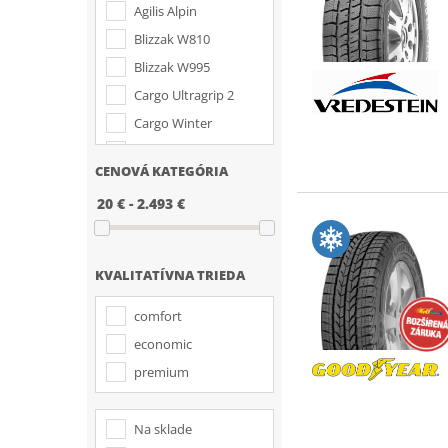
Goodyear
Agilis Alpin
Hankook
Blizzak W810
Kleber
Blizzak W995
Kormoran
Cargo Ultragrip 2
Kumho
Cargo Winter
Laufenn
Carrier Winter
CENOVÁ KATEGÓRIA
Linglong
Commercio Ice
Matador
Commercio Ice FS
Michelin
Comtrac 2 Winter
Nexen
Comtrac 2 Winter+
KVALITATÍVNA TRIEDA
Nokian
Comtrac Winter
Pirelli
comfort
Conveo Trac 2
Riken
economic
Conveo Trac 3
Sailun
premium
Duravis Van Winter
Sava
Econodrive Winter
Sebring
Na sklade
Endure WSL1