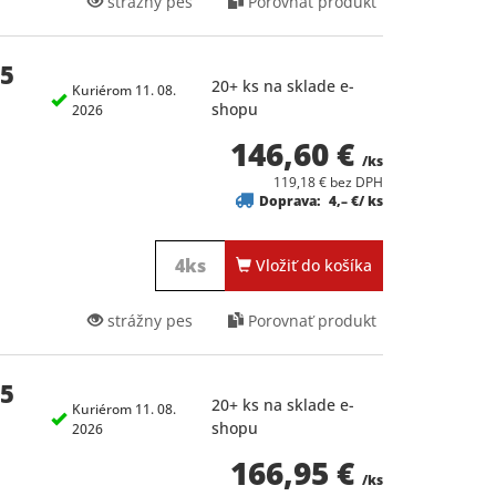
strážny pes
Porovnať produkt
75
20+ ks na sklade e-
Kuriérom 11. 08.
shopu
2026
146,60 €
/ks
119,18 € bez DPH
Doprava:
4,– €/ ks
Vložiť do košíka
strážny pes
Porovnať produkt
75
20+ ks na sklade e-
Kuriérom 11. 08.
shopu
2026
166,95 €
/ks