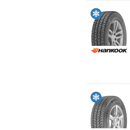
i Fit Van LY31
i*cept LV RW12