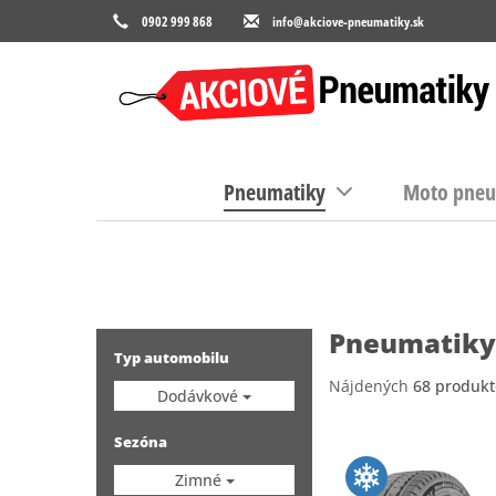
0902 999 868
info@akciove-pneumatiky.sk
Pneumatiky
Moto pneu
Pneumatiky
Typ automobilu
Nájdených
68 produkt
Dodávkové
Sezóna
Zimné