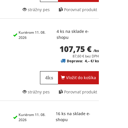
strážny pes
Porovnať produkt
4 ks na sklade e-
Kuriérom 11. 08.
shopu
2026
107,75 €
/ks
87,60 € bez DPH
Doprava:
4,– €/ ks
Vložiť do košíka
strážny pes
Porovnať produkt
16 ks na sklade e-
Kuriérom 11. 08.
shopu
2026