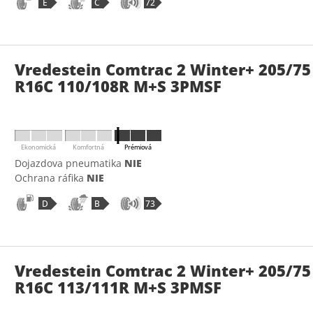
E
C
72
Vredestein Comtrac 2 Winter+ 205/75
R16C 110/108R M+S 3PMSF
Ekonomická
Komfortná
Prémiová
Dojazdova pneumatika
NIE
Ochrana ráfika
NIE
D
B
73
Vredestein Comtrac 2 Winter+ 205/75
R16C 113/111R M+S 3PMSF