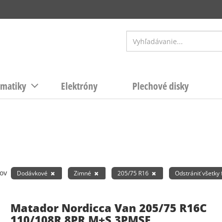
matiky
Elektróny
Plechové disky
ov
Dodávkové
Zimné
205/75 R16
Odstrániť všetky f
Matador Nordicca Van 205/75 R16C
110/108R 8PR M+S 3PMSF