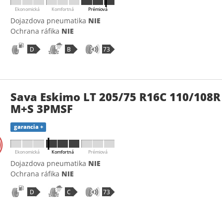
Ekonomická
Komfortná
Prémiová
Dojazdova pneumatika
NIE
Ochrana ráfika
NIE
D
B
73
Sava Eskimo LT 205/75 R16C 110/108R
M+S 3PMSF
garancia +
Ekonomická
Komfortná
Prémiová
Dojazdova pneumatika
NIE
Ochrana ráfika
NIE
D
C
73