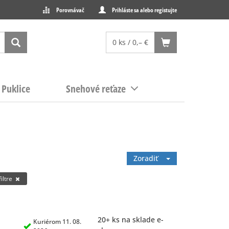
Porovnávač
Prihláste sa alebo registujte
0 ks / 0,– €
Puklice
Snehové reťaze
Zoradiť
iltre
20+ ks na sklade e-
Kuriérom 11. 08.