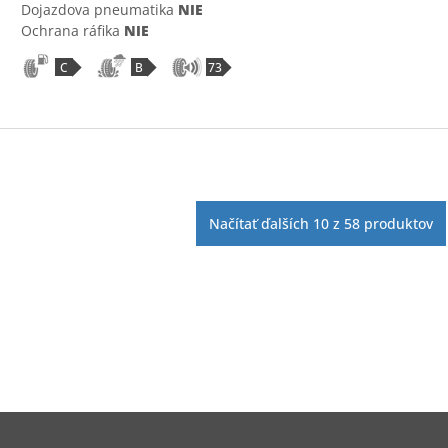
Dojazdova pneumatika
NIE
Ochrana ráfika
NIE
C
B
73
Načítať ďalších
10
z
58
produktov