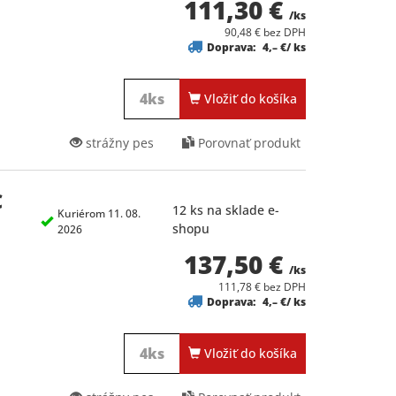
111,30 €
/ks
90,48 € bez DPH
Doprava:
4,– €/ ks
Vložiť do košíka
strážny pes
Porovnať produkt
C
12 ks na sklade e-
Kuriérom 11. 08.
shopu
2026
137,50 €
/ks
111,78 € bez DPH
Doprava:
4,– €/ ks
Vložiť do košíka