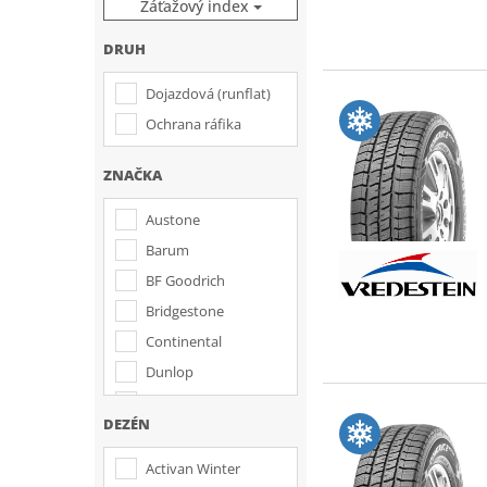
Záťažový index
DRUH
Dojazdová (runflat)
Ochrana ráfika
ZNAČKA
Austone
Barum
BF Goodrich
Bridgestone
Continental
Dunlop
Falken
DEZÉN
Firestone
Fulda
Activan Winter