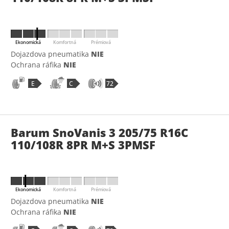
Ekonomická
Komfortná
Prémiová
Dojazdova pneumatika
NIE
Ochrana ráfika
NIE
E
C
72
Barum SnoVanis 3 205/75 R16C
110/108R 8PR M+S 3PMSF
Ekonomická
Komfortná
Prémiová
Dojazdova pneumatika
NIE
Ochrana ráfika
NIE