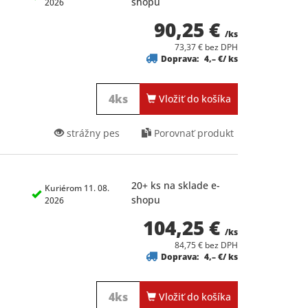
shopu
2026
90,25 €
/ks
73,37 € bez DPH
Doprava:
4,– €/ ks
Vložiť do košíka
strážny pes
Porovnať produkt
20+ ks na sklade e-
Kuriérom 11. 08.
shopu
2026
104,25 €
/ks
84,75 € bez DPH
Doprava:
4,– €/ ks
Vložiť do košíka