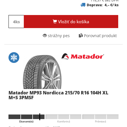
118,37 € bez DPH
Doprava:
4,– €/ ks
Vložiť do košíka
strážny pes
Porovnať produkt
Matador MP93 Nordicca 215/70 R16 104H XL
M+S 3PMSF
Ekonomická
Komfortná
Prémiová