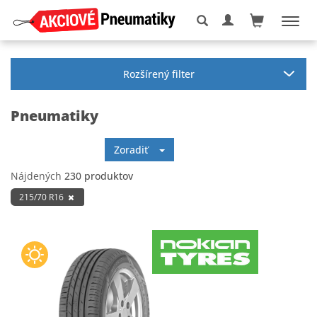
Rozšírený filter
Pneumatiky
Zoradiť
Nájdených
230 produktov
215/70 R16