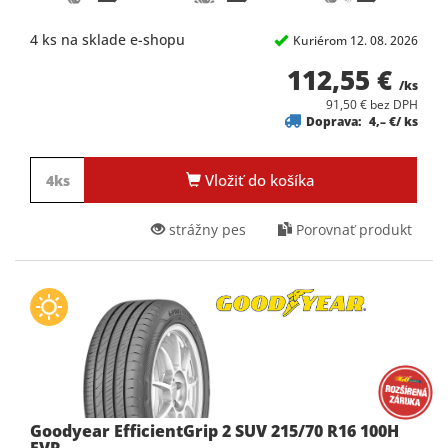
4 ks na sklade e-shopu
Kuriérom 12. 08. 2026
112,55 €
/ks
91,50 € bez DPH
Doprava:
4,– €/ ks
Vložiť do košíka
strážny pes
Porovnať produkt
Goodyear EfficientGrip 2 SUV 215/70 R16 100H