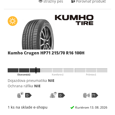
strážny pes
Porovnať produkt
Kumho Crugen HP71 215/70 R16 100H
Ekonomická
Komfortná
Prémiová
Dojazdova pneumatika
NIE
Ochrana ráfika
NIE
D
D
71
1 ks na sklade e-shopu
Kuriérom 13. 08. 2026