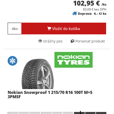
102,95 €
/ks
83,69 € bez DPH
Doprava:
4,– €/ ks
Vložiť do košíka
strážny pes
Porovnať produkt
Nokian Snowproof 1 215/70 R16 100T M+S
3PMSF