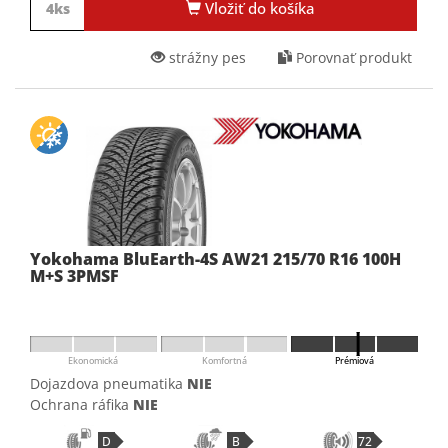
Vložiť do košíka
strážny pes
Porovnať produkt
Yokohama BluEarth-4S AW21 215/70 R16 100H
M+S 3PMSF
Ekonomická
Komfortná
Prémiová
Dojazdova pneumatika
NIE
Ochrana ráfika
NIE
D
B
72