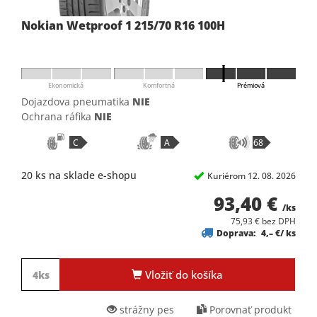
Nokian Wetproof 1 215/70 R16 100H
Ekonomická
Komfortná
Prémiová
Dojazdova pneumatika
NIE
Ochrana ráfika
NIE
C
A
68
20 ks na sklade e-shopu
Kuriérom 12. 08. 2026
93,40 €
/ks
75,93 € bez DPH
Doprava:
4,– €/ ks
Vložiť do košíka
strážny pes
Porovnať produkt