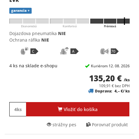
EVR
garancia +
Ekonomická
Komfortná
Prémiová
Dojazdova pneumatika
NIE
Ochrana ráfika
NIE
C
A
70
4 ks na sklade e-shopu
Kuriérom 12. 08. 2026
135,20 €
/ks
109,91 € bez DPH
Doprava:
4,– €/ ks
Vložiť do košíka
strážny pes
Porovnať produkt