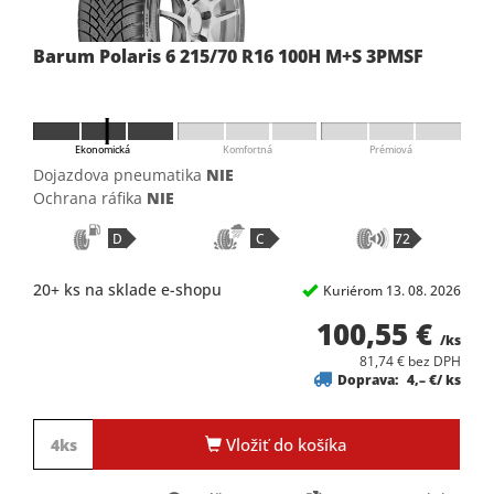
Barum Polaris 6 215/70 R16 100H M+S 3PMSF
Ekonomická
Komfortná
Prémiová
Dojazdova pneumatika
NIE
Ochrana ráfika
NIE
D
C
72
20+ ks na sklade e-shopu
Kuriérom 13. 08. 2026
100,55 €
/ks
81,74 € bez DPH
Doprava:
4,– €/ ks
Vložiť do košíka