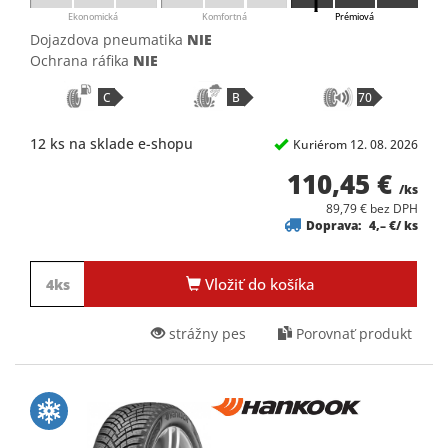
Ekonomická
Komfortná
Prémiová
Dojazdova pneumatika
NIE
Ochrana ráfika
NIE
C
B
70
12 ks na sklade e-shopu
Kuriérom 12. 08. 2026
110,45 €
/ks
89,79 € bez DPH
Doprava:
4,– €/ ks
Vložiť do košíka
strážny pes
Porovnať produkt