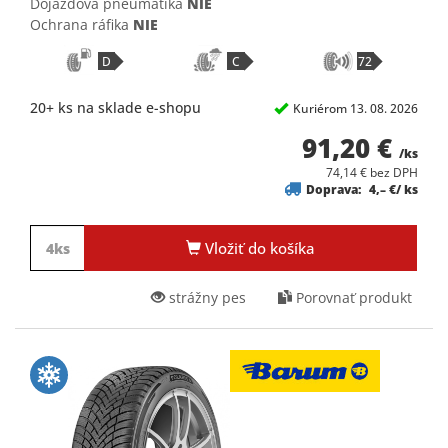
Dojazdova pneumatika
NIE
Ochrana ráfika
NIE
D
C
72
20+ ks na sklade e-shopu
Kuriérom 13. 08. 2026
91,20 €
/ks
74,14 € bez DPH
Doprava:
4,– €/ ks
Vložiť do košíka
strážny pes
Porovnať produkt