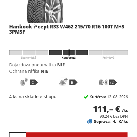
Hankook i*cept RS3 W462 215/70 R16 100T M+S
3PMSF
Ekonomická
Komfortná
Prémiová
Dojazdova pneumatika
NIE
Ochrana ráfika
NIE
C
B
72
4 ks na sklade e-shopu
Kuriérom 12. 08. 2026
111,– €
/ks
90,24 € bez DPH
Doprava:
4,– €/ ks