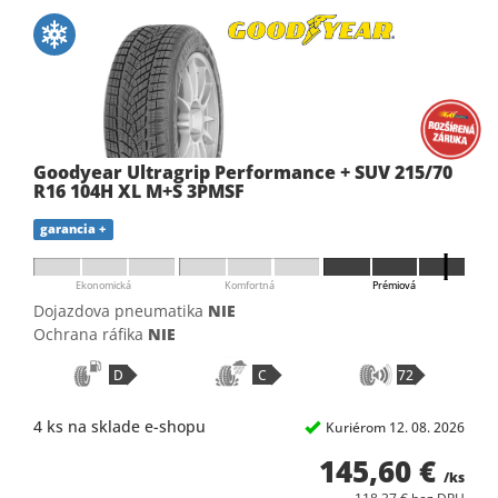
Goodyear Ultragrip Performance + SUV 215/70
R16 104H XL M+S 3PMSF
garancia +
Ekonomická
Komfortná
Prémiová
Dojazdova pneumatika
NIE
Ochrana ráfika
NIE
D
C
72
4 ks na sklade e-shopu
Kuriérom 12. 08. 2026
145,60 €
/ks