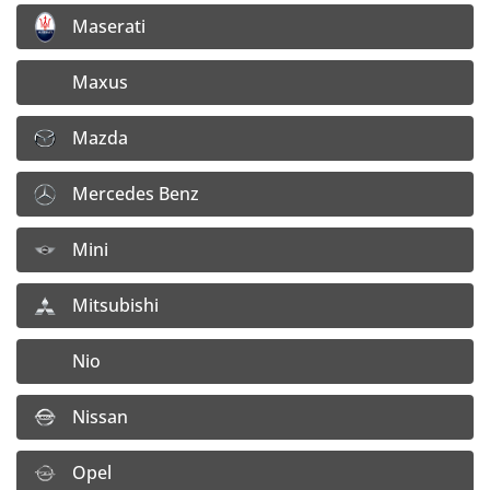
Maserati
Detail disku
Maxus
7,5x18 5x114,3 ET45
Mazda
Dostupnosť:
4 ks na výrobnom sklade
156,45
€
Mercedes Benz
127,19
€
Cena bez DPH:
Mini
Doprava:
4,– €/ ks
Mitsubishi
Vložiť do košíka
Nio
Detail disku
Nissan
7,5x18 5x112 ET46
Opel
Dostupnosť:
4 ks na sklade e-shopu