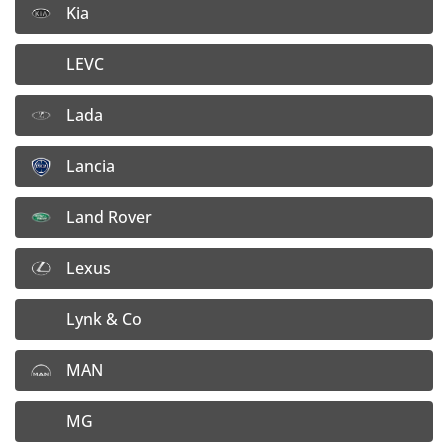
Kia
100,97
€
Cena bez DPH:
LEVC
Doprava:
4,– €/ ks
Vložiť do košíka
Lada
Detail disku
Lancia
Land Rover
6,5x17 5x112 ET46
Dostupnosť:
4 ks na výrobnom sklade
Lexus
140,60
€
Lynk & Co
114,30
€
Cena bez DPH:
MAN
Doprava:
4,– €/ ks
Vložiť do košíka
MG