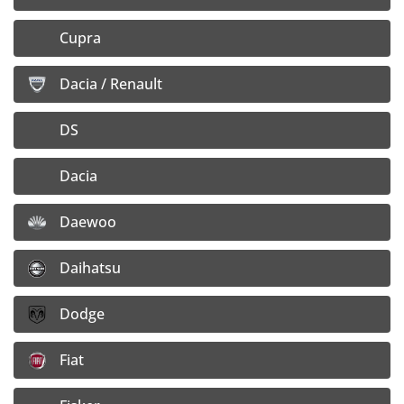
144,80
€
Cupra
117,72
€
Cena bez DPH:
Doprava:
4,– €/ ks
Dacia / Renault
Detail disku
DS
Dacia
7x17 5x112 ET34
Dostupnosť:
4 ks na sklade e-shopu
Daewoo
142,–
€
Daihatsu
115,44
€
Cena bez DPH:
Doprava:
4,– €/ ks
Dodge
Vložiť do košíka
Fiat
Detail disku