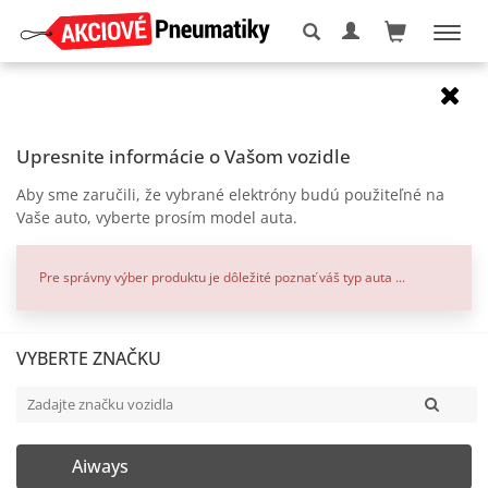
Elektróny
7x17
5x100
CMS C27 Complete Black Gloss CBG
Upresnite informácie o Vašom vozidle
zľava
Aby sme zaručili, že vybrané elektróny budú použiteľné na
Vaše auto, vyberte prosím model auta.
Pre správny výber produktu je dôležité poznať váš typ auta ...
VYBERTE ZNAČKU
Aiways