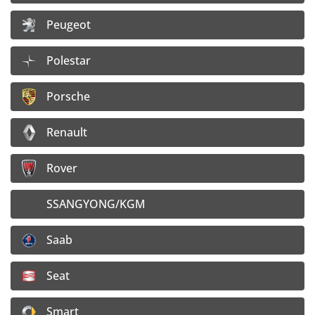
148,65
€
Peugeot
120,85
€
Cena bez DPH:
Polestar
Doprava:
4,– €/ ks
Porsche
Vložiť do košíka
Renault
Detail disku
Rover
8x18 5x112 ET31
SSANGYONG/KGM
Dostupnosť:
4 ks na sklade e-shopu
159,70
€
Saab
129,83
€
Cena bez DPH:
Seat
Doprava:
4,– €/ ks
Smart