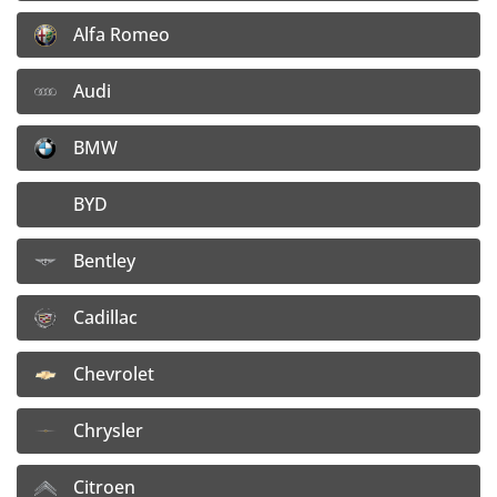
Alfa Romeo
Hliníkové disky CMS
Audi
CMS C27 Complete Black Gloss CBG
BMW
BYD
Bentley
FILTROVAŤ PODĽA AUTA
16"
17"
18"
19"
Cadillac
Len skladom
Chevrolet
7,5x18 5x108 ET55
Chrysler
Dostupnosť:
Nie je skladom
Citroen