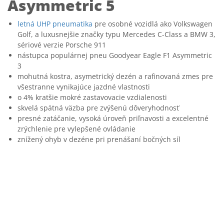
Asymmetric 5
letná UHP pneumatika
pre osobné vozidlá ako Volkswagen
Golf, a luxusnejšie značky typu Mercedes C-Class a BMW 3,
sériové verzie Porsche 911
nástupca populárnej pneu Goodyear Eagle F1 Asymmetric
3
mohutná kostra, asymetrický dezén a rafinovaná zmes pre
všestranne vynikajúce jazdné vlastnosti
o 4% kratšie mokré zastavovacie vzdialenosti
skvelá spätná väzba pre zvýšenú dôveryhodnosť
presné zatáčanie, vysoká úroveň priľnavosti a excelentné
zrýchlenie pre vylepšené ovládanie
znížený ohyb v dezéne pri prenášaní bočných síl