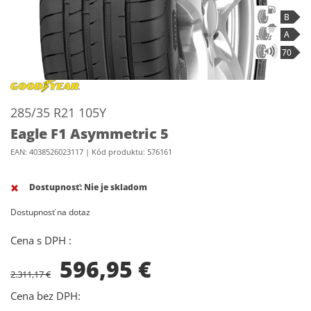
B
A
70
285/35 R21 105Y
Eagle F1 Asymmetric 5
EAN: 4038526023117 | Kód produktu: 576161
Dostupnosť:
Nie je skladom
Dostupnosť na dotaz
Cena s DPH :
596,95
€
2.311,17 €
Cena bez DPH: