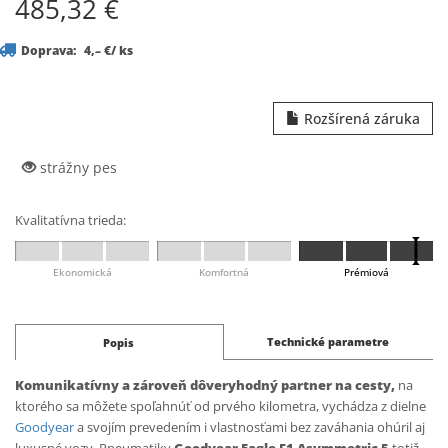
485,32
€
Doprava:
4,– €/ ks
Rozšírená záruka
strážny pes
Kvalitatívna trieda:
Ekonomická
Komfortná
Prémiová
Technické parametre
Popis
Komunikatívny a zároveň dôveryhodný partner na cesty,
na
ktorého sa môžete spoľahnúť od prvého kilometra, vychádza z dielne
Goodyear
a svojím prevedením i vlastnosťami bez zaváhania ohúril aj