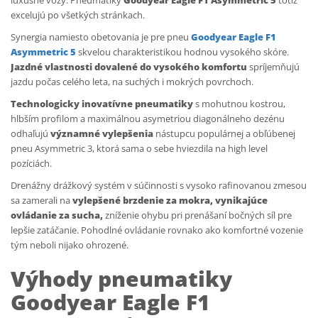
luxusné vozy. Pneumatiky
Goodyear Eagle F1 Asymmetric 5
totiž
excelujú po všetkých stránkach.
Synergia namiesto obetovania je pre pneu
Goodyear Eagle F1
Asymmetric 5
skvelou charakteristikou hodnou vysokého skóre.
Jazdné vlastnosti dovalené do vysokého komfortu
spríjemňujú
jazdu počas celého leta, na suchých i mokrých povrchoch.
Technologicky inovatívne pneumatiky
s mohutnou kostrou,
hlbším profilom a maximálnou asymetriou diagonálneho dezénu
odhaľujú
významné vylepšenia
nástupcu populárnej a obľúbenej
pneu Asymmetric 3, ktorá sama o sebe hviezdila na high level
pozíciách.
Drenážny drážkový systém v súčinnosti s vysoko rafinovanou zmesou
sa zamerali na
vylepšené brzdenie za mokra, vynikajúce
ovládanie za sucha,
zníženie ohybu pri prenášaní bočných síl pre
lepšie zatáčanie. Pohodlné ovládanie rovnako ako komfortné vozenie
tým neboli nijako ohrozené.
Výhody pneumatiky
Goodyear Eagle F1