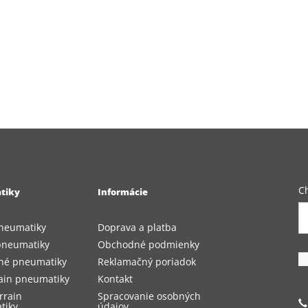
C
tiky
Informácie
Z
e
neumatiky
Doprava a platba
a
pneumatiky
Obchodné podmienky
p
né pneumatiky
Reklamačný poriadok
o
rain pneumatiky
Kontakt
n
rrain
Spracovanie osobných
tiky
údajov