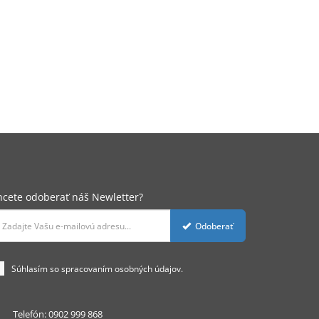
hcete odoberať náš Newletter?
adajte
Odoberať
mailovú
dresu
re
Súhlasím so spracovaním
osobných údajov.
dber
oviniek
Telefón:
0902 999 868