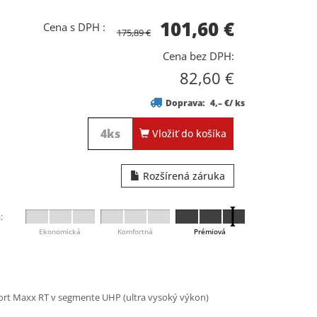
101,60
€
Cena s DPH :
175,89 €
Cena bez DPH:
82,60
€
Doprava:
4,– €/ ks
Vložiť do košíka
Rozšírená záruka
:
Ekonomická
Komfortná
Prémiová
port Maxx RT v segmente UHP (ultra vysoký výkon)