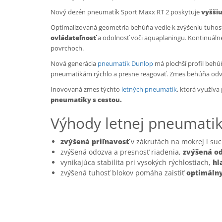
Nový dezén pneumatík Sport Maxx RT 2 poskytuje
vyššiu
Optimalizovaná geometria behúňa vedie k zvýšeniu tuhost
ovládateľnosť
a odolnosť voči aquaplaningu. Kontinuálne
povrchoch.
Nová generácia
pneumatík Dunlop
má plochší profil behú
pneumatikám rýchlo a presne reagovať. Zmes behúňa odv
Inovovaná zmes týchto
letných pneumatík
, ktorá využív
pneumatiky s cestou.
Výhody letnej pneumati
zvýšená priľnavosť
v zákrutách na mokrej i su
zvýšená odozva a presnosť riadenia,
zvýšená od
vynikajúca stabilita pri vysokých rýchlostiach,
hl
zvýšená tuhosť blokov pomáha zaistiť
optimálny