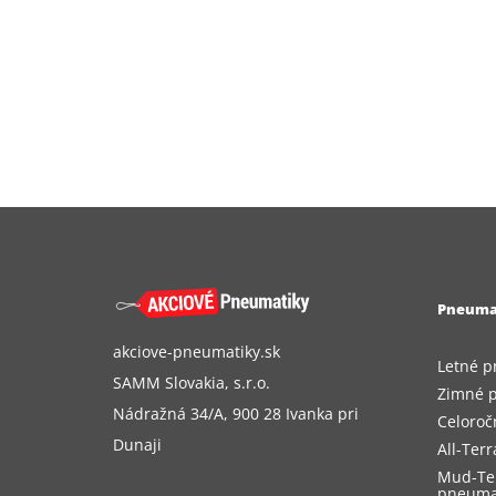
Pneuma
akciove-pneumatiky.sk
Letné p
SAMM Slovakia, s.r.o.
Zimné 
Nádražná 34/A, 900 28 Ivanka pri
Celoroč
Dunaji
All-Ter
Mud-Te
pneuma