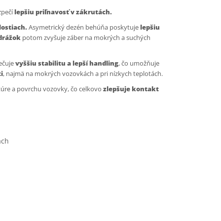
zpečí
lepšiu priľnavosť v zákrutách.
lostiach.
Asymetrický dezén behúňa poskytuje
lepšiu
drážok
potom zvyšuje záber na mokrých a suchých
ečuje
vyššiu stabilitu a lepší handling
, čo umožňuje
i
, najmä na mokrých vozovkách a pri nízkych teplotách.
túre a povrchu vozovky, čo celkovo
zlepšuje kontakt
ach