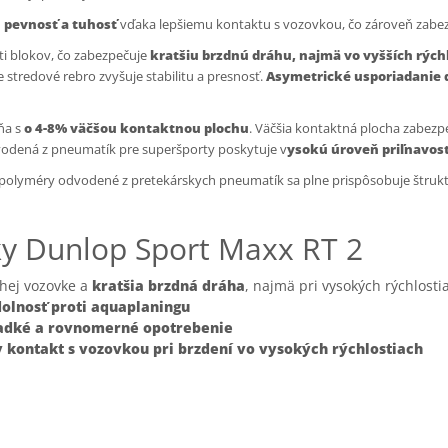
 pevnosť a tuhosť
vďaka lepšiemu kontaktu s vozovkou, čo zároveň zabe
i blokov, čo zabezpečuje
kratšiu brzdnú dráhu, najmä vo vyšších rých
 stredové rebro zvyšuje stabilitu a presnosť.
Asymetrické usporiadanie 
ňa s
o 4-8% väčšou kontaktnou plochu
. Väčšia kontaktná plocha zabezp
odená z pneumatík pre superšporty poskytuje v
ysokú úroveň priľnavost
a polyméry odvodené z pretekárskych pneumatík sa plne prispôsobuje štruk
ky Dunlop Sport Maxx RT 2
chej vozovke a
kratšia brzdná dráha
, najmä pri vysokých rýchlosti
olnosť proti aquaplaningu
adké a rovnomerné opotrebenie
 kontakt s vozovkou pri brzdení vo vysokých rýchlostiach