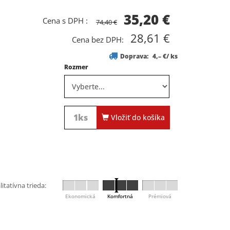
35,20
€
Cena s DPH :
74,40 €
28,61
€
Cena bez DPH:
Doprava:
4,– €/ ks
Rozmer
Vložiť do košíka
litatívna trieda:
Ekonomická
Komfortná
Prémiová