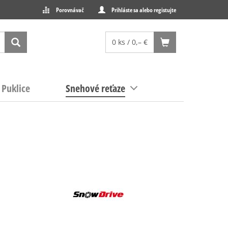
Porovnávač
Prihláste sa alebo registujte
0 ks / 0,– €
Puklice
Snehové reťaze