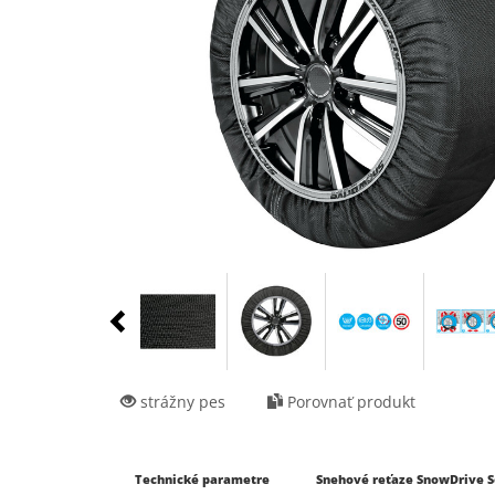
strážny pes
Porovnať produkt
Technické parametre
Snehové reťaze SnowDrive S