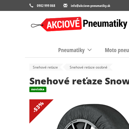
0902 999 868
info@akciove-pneumatiky.sk
Pneumatiky
Moto pneu
Snehové reťaze
Snehové reťaze osobné
Snehové reťaze Snow
novinka
-53%