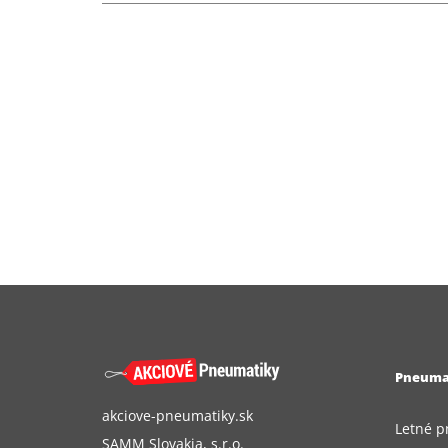
Pneuma
akciove-pneumatiky.sk
Letné p
SAMM Slovakia, s.r.o.