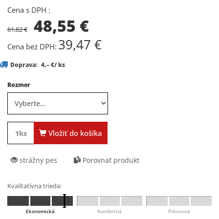
Cena s DPH :
48,55
€
61,82 €
39,47
€
Cena bez DPH:
Doprava:
4,– €/ ks
Rozmer
Vložiť do košíka
strážny pes
Porovnať produkt
Kvalitatívna trieda:
Ekonomická
Komfortná
Prémiová