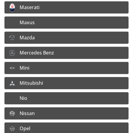
5x112 ET35
5x112 ET35
Maserati
Maxus
Mazda
Mercedes Benz
Mini
114,10 €
217,50 €
Mitsubishi
92,76 €
176,82 €
bez DPH
bez DPH
Doprava:
Doprava:
Detail
Detail
Nio
4,– €/ ks
4,– €/ ks
Nissan
Opel