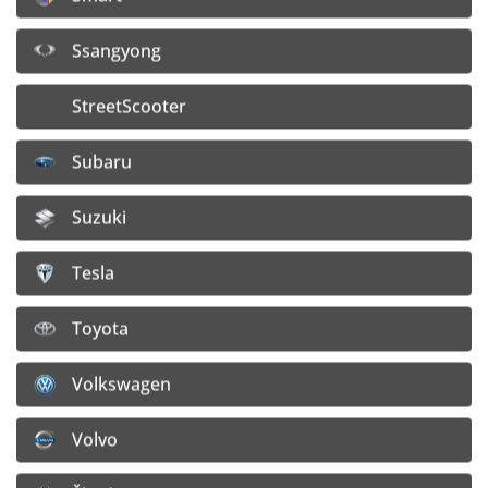
Ssangyong
StreetScooter
Subaru
Suzuki
Tesla
Toyota
akciove-pneumatiky.sk
SAMM Slovakia, s.r.o.
Volkswagen
Nádražná 34/A, 900 28 Ivanka pri Dunaji
Volvo