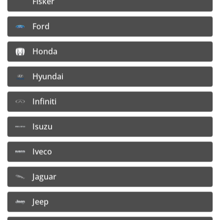
Fisker
Vložiť do košíka
Ford
Honda
strážny pes
Porovnať produkt
Hyundai
Infiniti
Isuzu
Pneumatiky vhodné k vybranému disku
Iveco
Sailun Atrezzo Elite 2
Sailun Atrezzo Elite 2
175/65 R14 82H
195/45 R15 78V
Jaguar
%
%
Jeep