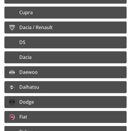
Dotz Shift 8x18 4x100 ET35
8x18 4x100 ET35
Cupra
EAN: 4026569320997 | Kód produktu: OSIG2BL35
Dacia / Renault
Rozmer:
8x18
Rozteč:
4x100
DS
Stredový otvor (mm):
60.1
ET - zális (mm):
35
Dacia
Dostupnosť:
4 ks na sklade e-shopu
Daewoo
Dodanie kuriérom: zajtra
Daihatsu
Cena s DPH :
176,70
€
Dodge
Cena bez DPH:
143,65
€
Fiat
Doprava:
4,– €/ ks