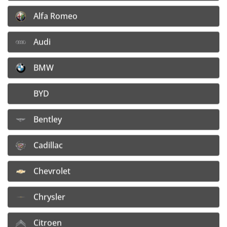
Alfa Romeo
Audi
Hliníkové disky Dotz
BMW
Dotz Shift Leštená čelná plocha, čierne lakovanie
BYD
Bentley
FILTROVAŤ PODĽA AUTA
Cadillac
18"
Chevrolet
Len skladom
Chrysler
%
Citroen