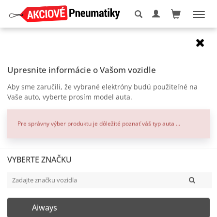
Elektróny
8x18
4x100
Dotz Shift Leštená čelná plocha, čierne
Upresnite informácie o Vašom vozidle
lakovanie
Aby sme zaručili, že vybrané elektróny budú použiteľné na
zľava
Vaše auto, vyberte prosím model auta.
Pre správny výber produktu je dôležité poznať váš typ auta ...
VYBERTE ZNAČKU
Aiways